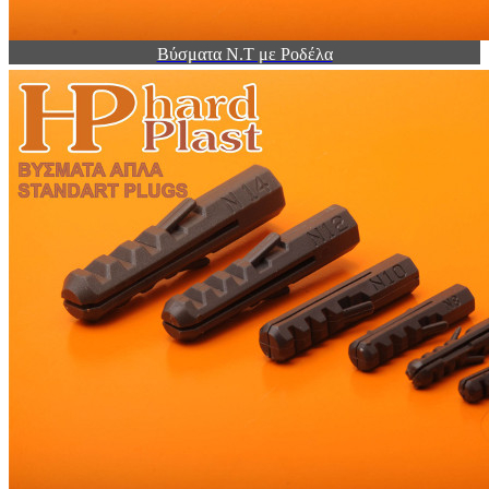
Βύσματα Ν.Τ με Ροδέλα