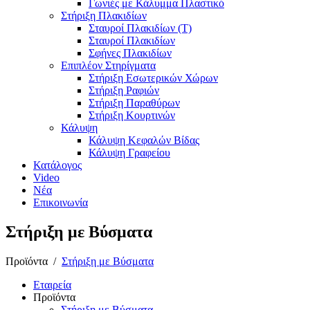
Γωνιές με Κάλυμμα Πλαστικό
Στήριξη Πλακιδίων
Σταυροί Πλακιδίων (Τ)
Σταυροί Πλακιδίων
Σφήνες Πλακιδίων
Επιπλέον Στηρίγματα
Στήριξη Εσωτερικών Χώρων
Στήριξη Ραφιών
Στήριξη Παραθύρων
Στήριξη Κουρτινών
Κάλυψη
Κάλυψη Κεφαλών Βίδας
Κάλυψη Γραφείου
Κατάλογος
Video
Νέα
Επικοινωνία
Στήριξη με Βύσματα
Προϊόντα
/
Στήριξη με Βύσματα
Εταιρεία
Προϊόντα
Στήριξη με Βύσματα