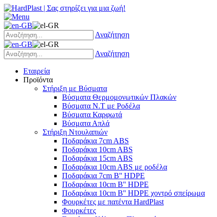
Αναζήτηση
Αναζήτηση
Εταιρεία
Προϊόντα
Στήριξη με Βύσματα
Βύσματα Θερμομονωτικών Πλακών
Βύσματα Ν.Τ με Ροδέλα
Βύσματα Καρφωτά
Βύσματα Απλά
Στήριξη Ντουλαπιών
Ποδαράκια 7cm ABS
Ποδαράκια 10cm ABS
Ποδαράκια 15cm ABS
Ποδαράκια 10cm ABS με ροδέλα
Ποδαράκια 7cm B'' HDPE
Ποδαράκια 10cm B'' HDPE
Ποδαράκια 10cm B'' HDPE χοντρό σπείρωμα
Φουρκέτες με πατέντα HardPlast
Φουρκέτες