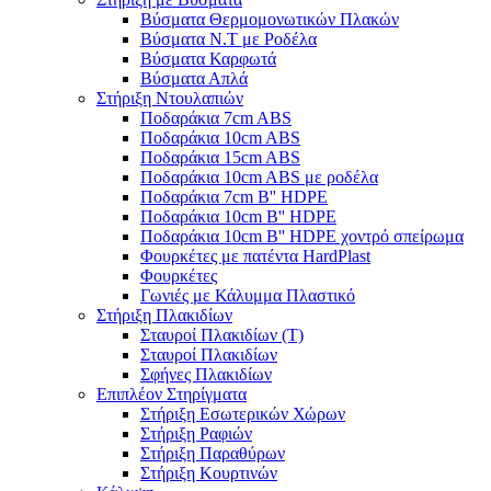
Βύσματα Θερμομονωτικών Πλακών
Βύσματα Ν.Τ με Ροδέλα
Βύσματα Καρφωτά
Βύσματα Απλά
Στήριξη Ντουλαπιών
Ποδαράκια 7cm ABS
Ποδαράκια 10cm ABS
Ποδαράκια 15cm ABS
Ποδαράκια 10cm ABS με ροδέλα
Ποδαράκια 7cm B'' HDPE
Ποδαράκια 10cm B'' HDPE
Ποδαράκια 10cm B'' HDPE χοντρό σπείρωμα
Φουρκέτες με πατέντα HardPlast
Φουρκέτες
Γωνιές με Κάλυμμα Πλαστικό
Στήριξη Πλακιδίων
Σταυροί Πλακιδίων (Τ)
Σταυροί Πλακιδίων
Σφήνες Πλακιδίων
Επιπλέον Στηρίγματα
Στήριξη Εσωτερικών Χώρων
Στήριξη Ραφιών
Στήριξη Παραθύρων
Στήριξη Κουρτινών