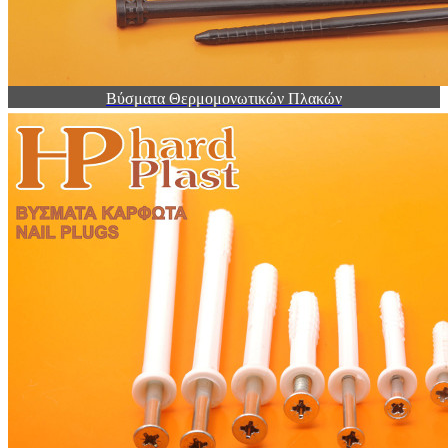
Βύσματα Θερμομονωτικών Πλακών