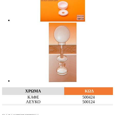
ΧΡΩΜΑ
ΚΩΔ
ΚΑΦΕ
500424
ΛΕΥΚΟ
500124