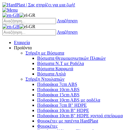
Αναζήτηση
Αναζήτηση
Εταιρεία
Προϊόντα
Στήριξη με Βύσματα
Βύσματα Θερμομονωτικών Πλακών
Βύσματα Ν.Τ με Ροδέλα
Βύσματα Καρφωτά
Βύσματα Απλά
Στήριξη Ντουλαπιών
Ποδαράκια 7cm ABS
Ποδαράκια 10cm ABS
Ποδαράκια 15cm ABS
Ποδαράκια 10cm ABS με ροδέλα
Ποδαράκια 7cm B'' HDPE
Ποδαράκια 10cm B'' HDPE
Ποδαράκια 10cm B'' HDPE χοντρό σπείρωμα
Φουρκέτες με πατέντα HardPlast
Φουρκέτες