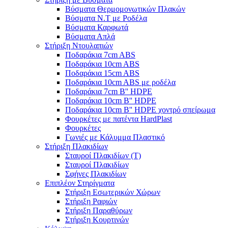
Βύσματα Θερμομονωτικών Πλακών
Βύσματα Ν.Τ με Ροδέλα
Βύσματα Καρφωτά
Βύσματα Απλά
Στήριξη Ντουλαπιών
Ποδαράκια 7cm ABS
Ποδαράκια 10cm ABS
Ποδαράκια 15cm ABS
Ποδαράκια 10cm ABS με ροδέλα
Ποδαράκια 7cm B'' HDPE
Ποδαράκια 10cm B'' HDPE
Ποδαράκια 10cm B'' HDPE χοντρό σπείρωμα
Φουρκέτες με πατέντα HardPlast
Φουρκέτες
Γωνιές με Κάλυμμα Πλαστικό
Στήριξη Πλακιδίων
Σταυροί Πλακιδίων (Τ)
Σταυροί Πλακιδίων
Σφήνες Πλακιδίων
Επιπλέον Στηρίγματα
Στήριξη Εσωτερικών Χώρων
Στήριξη Ραφιών
Στήριξη Παραθύρων
Στήριξη Κουρτινών