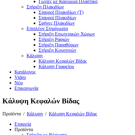
Γωνιές με Κάλυμμα Πλαστικό
Στήριξη Πλακιδίων
Σταυροί Πλακιδίων (Τ)
Σταυροί Πλακιδίων
Σφήνες Πλακιδίων
Επιπλέον Στηρίγματα
Στήριξη Εσωτερικών Χώρων
Στήριξη Ραφιών
Στήριξη Παραθύρων
Στήριξη Κουρτινών
Κάλυψη
Κάλυψη Κεφαλών Βίδας
Κάλυψη Γραφείου
Κατάλογος
Video
Νέα
Επικοινωνία
Κάλυψη Κεφαλών Βίδας
Προϊόντα
/
Κάλυψη
/
Κάλυψη Κεφαλών Βίδας
Εταιρεία
Προϊόντα
Στήριξη με Βύσματα